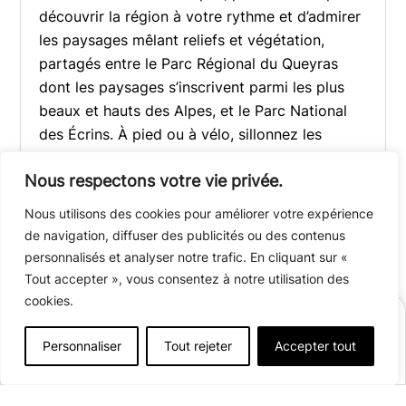
découvrir la région à votre rythme et d’admirer
les paysages mêlant reliefs et végétation,
partagés entre le Parc Régional du Queyras
dont les paysages s’inscrivent parmi les plus
beaux et hauts des Alpes, et le Parc National
des Écrins. À pied ou à vélo, sillonnez les
multiples chemins et sentiers, entre cols et
Nous respectons votre vie privée.
vallées. Une diversité de circuits s’offre à vous,
pour tout âge et tout niveau. Une belle activité
Nous utilisons des cookies pour améliorer votre expérience
ressourçant à partager en famille !
de navigation, diffuser des publicités ou des contenus
personnalisés et analyser notre trafic. En cliquant sur «
PLUS D'INFORMATIONS
Tout accepter », vous consentez à notre utilisation des
cookies.
RÉSERVER
Personnaliser
Tout rejeter
Accepter tout
Afficher plus de détails
Ouvert du
17 avril
au
13 septembre 2026